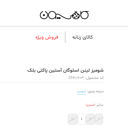
کالای زنانه
فروش ویژه
شومیز لینن اسلوگان آستین پاکتی بلک
کد محصول: CH10703
دسته بندی:
شومیز
سایز
(ضروری)
XL
L
M
S