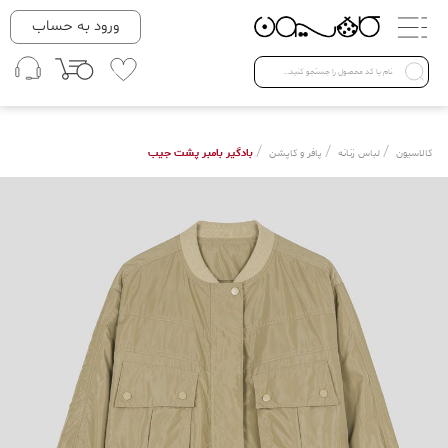
دسته بندی ها
ورود به حساب
لباس زنانه
Open submenu ( لباس زنانه )
لباس مردانه
/
/
/
بادگیر بامبر پشت جیب
کالاسیون
لباس زنانه
پافر و کاپشن
لباس کودک
Open submenu ( لباس کودک )
فروش ویژه