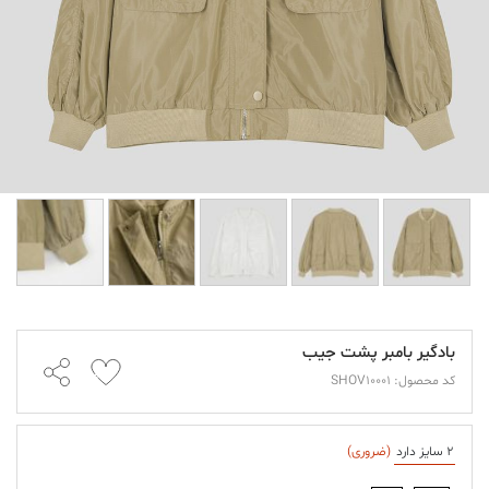
بادگیر بامبر پشت جیب
کد محصول: SHOV10001
2 سایز دارد
(ضروری)