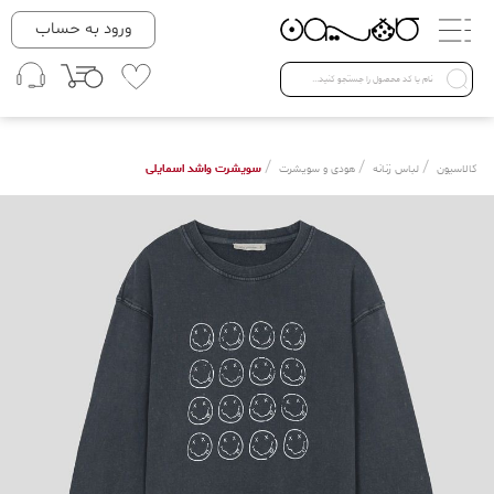
دسته بندی ها
ورود به حساب
لباس زنانه
Open submenu ( لباس زنانه )
لباس مردانه
/
/
/
سویشرت واشد اسمایلی
کالاسیون
لباس زنانه
هودی و سویشرت
لباس کودک
Open submenu ( لباس کودک )
فروش ویژه