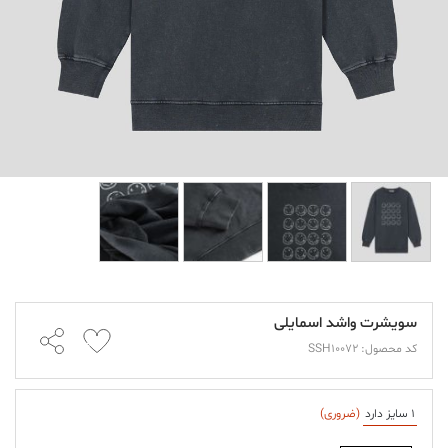
سویشرت واشد اسمایلی
کد محصول: SSH10072
1 سایز دارد
(ضروری)