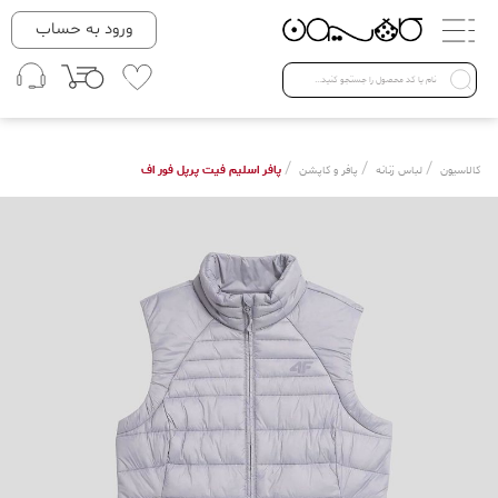
دسته بندی ها
ورود به حساب
لباس زنانه
Open submenu ( لباس زنانه )
لباس مردانه
/
/
/
پافر اسلیم فیت پرپل فور اف
کالاسیون
لباس زنانه
پافر و کاپشن
لباس کودک
Open submenu ( لباس کودک )
فروش ویژه