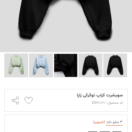
سویشرت کراپ توکرکی زارا
کد محصول: SSH10120
3 سایز دارد
(ضروری)