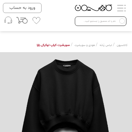
دسته بندی ها
ورود به حساب
لباس زنانه
Open submenu ( لباس زنانه )
لباس مردانه
/
/
/
سویشرت کراپ توکرکی زارا
کالاسیون
لباس زنانه
هودی و سویشرت
لباس کودک
Open submenu ( لباس کودک )
فروش ویژه