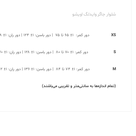
شلوار جاگر وایدلگ اویشو
XS
دور کمر: ۱± ۶۵ تا ۷۵ | دور باسن: ۱± ۱۲۴ | دور ران: ۱± ۶۸ | قد: ۱± ۱۰۹
S
دور کمر: ۱± ۷۰ تا ۸۰ | دور باسن: ۱± ۱۲۸ | دور ران: ۱± ۷۰ | قد: ۱± ۱۱۰
M
دور کمر: ۱± ۷۴ تا ۸۴ | دور باسن: ۱± ۱۳۶ | دور ران: ۱± ۷۲ | قد: ۱± ۱۱۰
(تمام اندازه‌ها به سانتی‌متر و تقریبی می‌باشند)