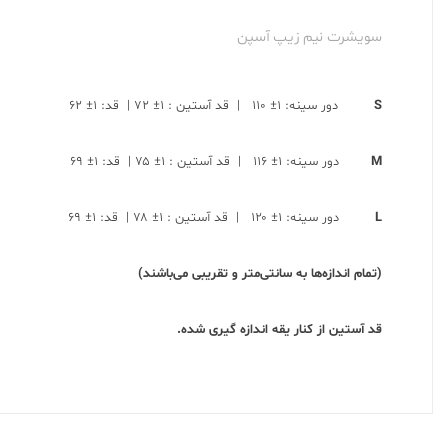
سویشرت نیم زیپ آسپن
S
دور سینه: ۱± ۱۱۰ | قد آستین : ۱± ۷۲ | قد: ۱± ۶۲
M
دور سینه: ۱± ۱۱۶ | قد آستین : ۱± ۷۵ | قد: ۱± ۶۹
L
دور سینه: ۱± ۱۲۰ | قد آستین : ۱± ۷۸ | قد: ۱± ۶۹
(تمام اندازه‌ها به سانتی‌متر و تقریبی می‌باشند)
قد آستین از کنار یقه اندازه گیری شده.