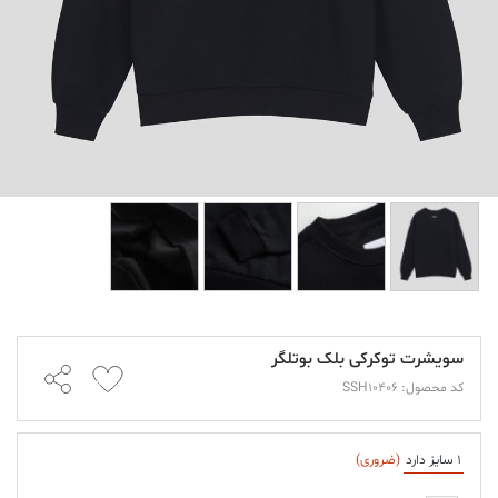
سویشرت توکرکی بلک بوتلگر
کد محصول: SSH10406
1 سایز دارد
(ضروری)