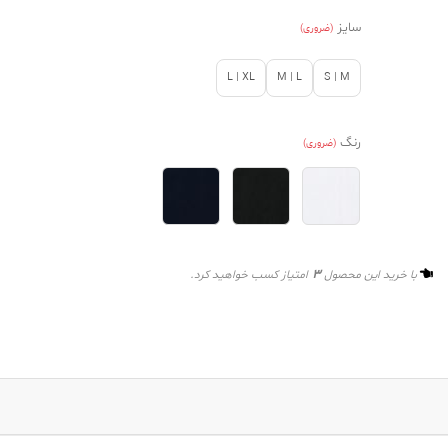
سایز
(ضروری)
L | XL
M | L
S | M
رنگ
(ضروری)
3
با خرید این محصول
امتیاز کسب خواهید کرد.