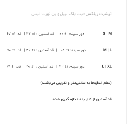
تیشرت ریلکس فیت بلک لیبل واین نورت فیس
S | M
دور سینه: ۱± ۱۰۰ | قد آستین : ۱± ۳۲ | قد: ۱± ۶۷
M | L
دور سینه: ۱± ۱۰۸ | قد آستین : ۱± ۳۶ | قد: ۱± ۷۰
L | XL
دور سینه: ۱± ۱۱۲ | قد آستین : ۱± ۳۸ | قد: ۱± ۷۱
(تمام اندازه‌ها به سانتی‌متر و تقریبی می‌باشند)
قد آستین از کنار یقه اندازه گیری شده.