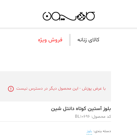
کالای زنانه
فروش ویژه
با عرض پوزش - این محصول دیگر در دسترس نیست
بلوز آستین کوتاه دانتل شین
کد محصول: BL10696
دسته بندی:
بلوز