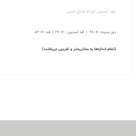
بلوز آستین کوتاه دانتل شین
دور سینه: ۱± ۹۸ | قد آستین : ۱± ۲۷ | قد: ۱± ۵۲
(تمام اندازه‌ها به سانتی‌متر و تقریبی می‌باشند)