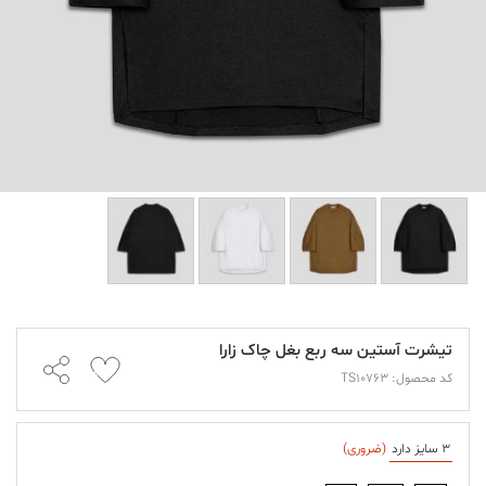
تیشرت آستین سه ربع بغل چاک زارا
کد محصول: TS10763
3 سایز دارد
(ضروری)