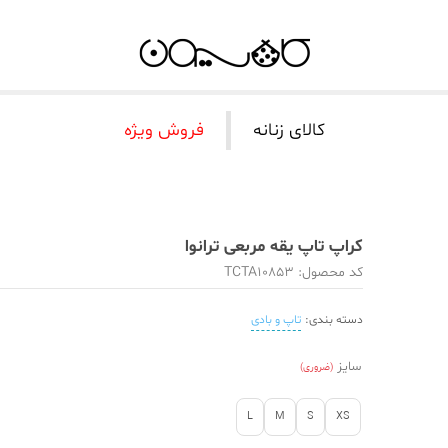
کالای زنانه
فروش ویژه
کراپ تاپ یقه مربعی ترانوا
کد محصول: TCTA10853
دسته بندی:
تاپ و بادی
سایز
(ضروری)
L
M
S
XS