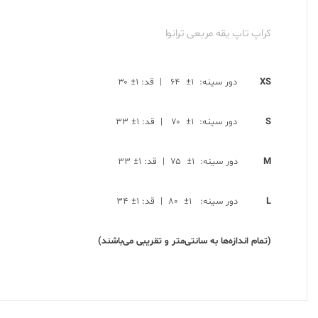
کراپ تاپ یقه مربعی ترانوا
XS
دور سینه: ۱± ۶۴ | قد: ۱± ۳۰
S
دور سینه: ۱± ۷۰ | قد: ۱± ۳۳
M
دور سینه: ۱± ۷۵ | قد: ۱± ۳۳
L
دور سینه: ۱± ۸۰ | قد: ۱± ۳۴
(تمام اندازه‌ها به سانتی‌متر و تقریبی می‌باشند)