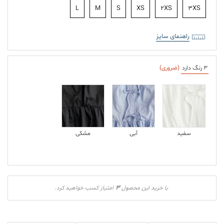
L
M
S
XS
2XS
3XS
راهنمای سایز
3 رنگ دارد
(ضروری)
سفید
آبی
مشکی
3
با خرید این محصول
امتیاز کسب خواهید کرد.