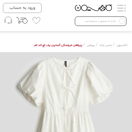
دسته بندی ها
ورود به حساب
لباس زنانه
Open submenu ( لباس زنانه )
لباس مردانه
/
/
/
پیراهن عروسکی آستین پف اچ اند ام
کالاسیون
لباس زنانه
پیراهن
لباس کودک
Open submenu ( لباس کودک )
فروش ویژه