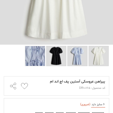
پیراهن عروسکی آستین پف اچ اند ام
کد محصول: DR10865
6 سایز دارد
(ضروری)