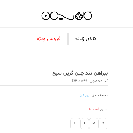
کالای زنانه
فروش ویژه
پیراهن بند چین گرین سیج
کد محصول: DR10869
دسته بندی:
پیراهن
سایز
(ضروری)
XL
L
M
S