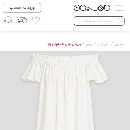
دسته بندی ها
ورود به حساب
لباس زنانه
Open submenu ( لباس زنانه )
لباس مردانه
/
/
/
پیراهن لینن آف شولدر زارا
کالاسیون
لباس زنانه
پیراهن
لباس کودک
Open submenu ( لباس کودک )
فروش ویژه