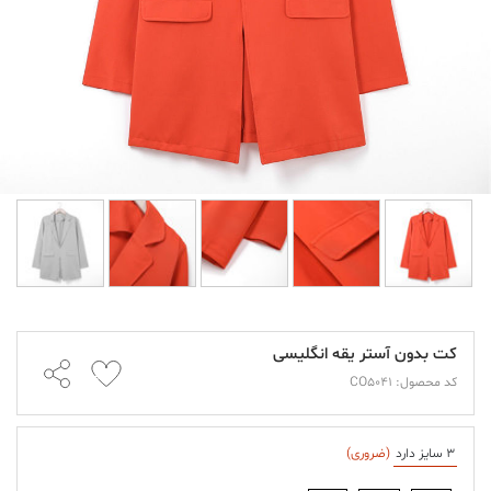
کت بدون آستر یقه انگلیسی
کد محصول: CO5041
3 سایز دارد
(ضروری)