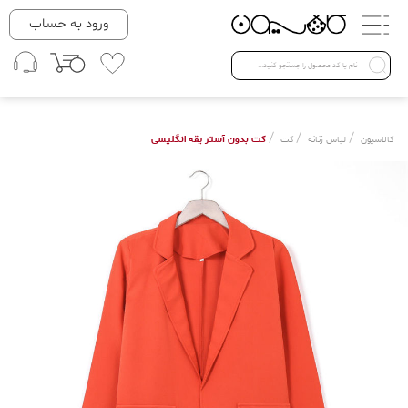
دسته بندی ها
ورود به حساب
لباس زنانه
Open submenu ( لباس زنانه )
لباس مردانه
/
/
/
کت بدون آستر یقه انگلیسی
کالاسیون
لباس زنانه
کت
لباس کودک
Open submenu ( لباس کودک )
فروش ویژه