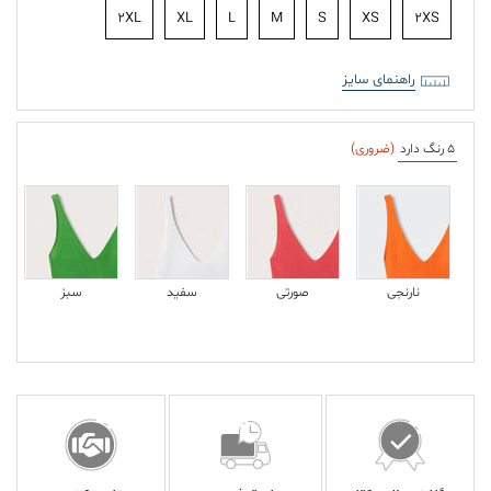
2XL
XL
L
M
S
XS
2XS
راهنمای سایز
5 رنگ دارد
(ضروری)
نارنجی
صورتی
سفید
سبز