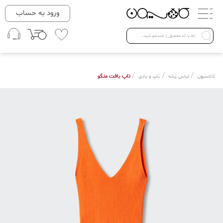
دسته بندی ها
ورود به حساب
لباس زنانه
Open submenu ( لباس زنانه )
لباس مردانه
/
/
/
تاپ بافت منگو
کالاسیون
لباس زنانه
تاپ و بادی
لباس کودک
Open submenu ( لباس کودک )
فروش ویژه