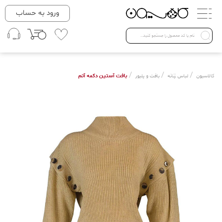
دسته بندی ها
ورود به حساب
لباس زنانه
Open submenu ( لباس زنانه )
لباس مردانه
/
/
/
بافت آستین دکمه آتم
کالاسیون
لباس زنانه
بافت و پلیور
لباس کودک
Open submenu ( لباس کودک )
فروش ویژه