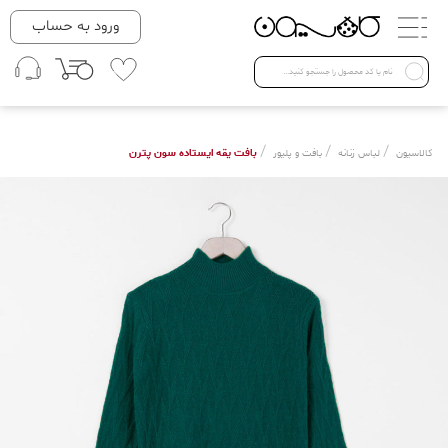
دسته بندی ها
ورود به حساب
لباس زنانه
Open submenu ( لباس زنانه )
لباس مردانه
/
/
/
بافت یقه ایستاده سون پترن
کالاسیون
لباس زنانه
بافت و پلیور
لباس کودک
Open submenu ( لباس کودک )
فروش ویژه