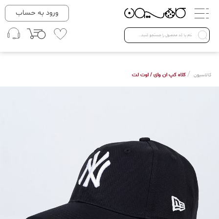
دسته بندی ها
ورود به حساب
لباس زنانه
Open submenu ( لباس زنانه )
لباس مردانه
/
کلاه کپ ان وای / اوت لت
کالاسیون
لباس کودک
Open submenu ( لباس کودک )
فروش ویژه