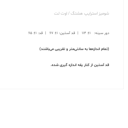
شومیز استرایپ هشتگ / اوت لت
دور سینه: ۱± ۱۱۴ | قد آستین: ۱± ۶۷ | قد: ۱± ۶۵
(تمام اندازه‌ها به سانتی‌متر و تقریبی می‌باشند)
قد آستین از کنار یقه اندازه گیری شده.