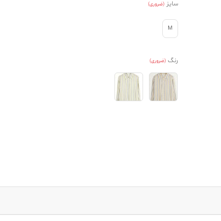
سایز
(ضروری)
M
رنگ
(ضروری)