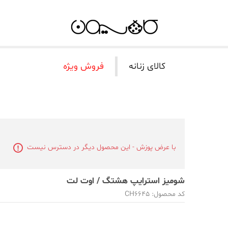
کالای زنانه
فروش ویژه
با عرض پوزش - این محصول دیگر در دسترس نیست
شومیز استرایپ هشتگ / اوت لت
کد محصول: CH6645