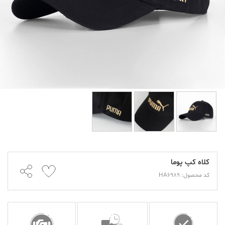
کلاه کپ پوما
کد محصول: HA6989