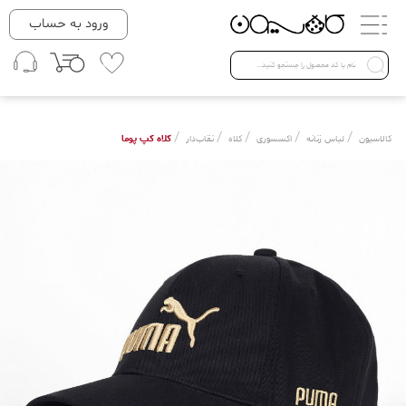
دسته بندی ها
ورود به حساب
لباس زنانه
Open submenu ( لباس زنانه )
لباس مردانه
/
/
/
/
/
کلاه کپ پوما
کالاسیون
لباس زنانه
اکسسوری
کلاه
نقاب‌دار
لباس کودک
Open submenu ( لباس کودک )
فروش ویژه