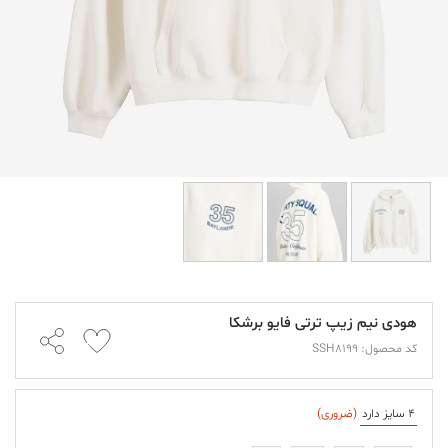
هودی نیم زیپ ترتی فایو برشکا
کد محصول: SSH8199
4 سایز دارد
(ضروری)