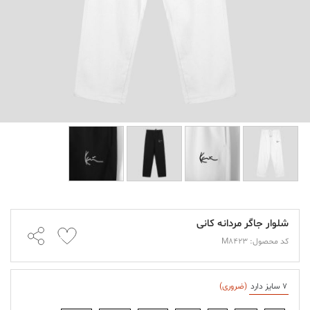
شلوار جاگر مردانه کانی
کد محصول: M8423
7 سایز دارد
(ضروری)