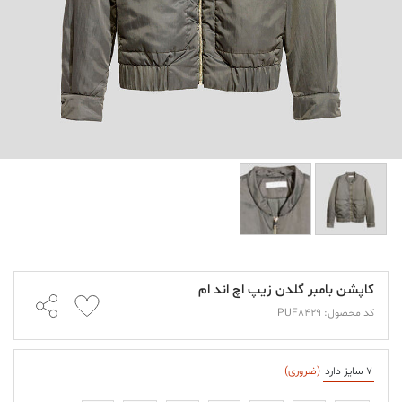
کاپشن بامبر گلدن زیپ اچ اند ام
کد محصول: PUF8429
7 سایز دارد
(ضروری)