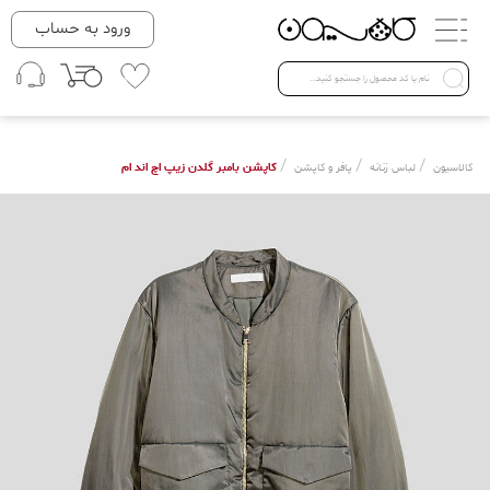
دسته بندی ها
ورود به حساب
لباس زنانه
Open submenu ( لباس زنانه )
لباس مردانه
/
/
/
کاپشن بامبر گلدن زیپ اچ اند ام
کالاسیون
لباس زنانه
پافر و کاپشن
لباس کودک
Open submenu ( لباس کودک )
فروش ویژه