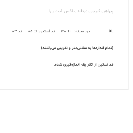
پیراهن کبریتی مردانه ریلکس فیت زارا
XL
دور سینه: ۱± ۱۲۸ | قد آستین: ۱± ۸۵ | قد ۸۳
(تمام اندازه‌ها به سانتی‌متر و تقریبی می‌باشند)
قد آستین از کنار یقه اندازه‌گیری شده.