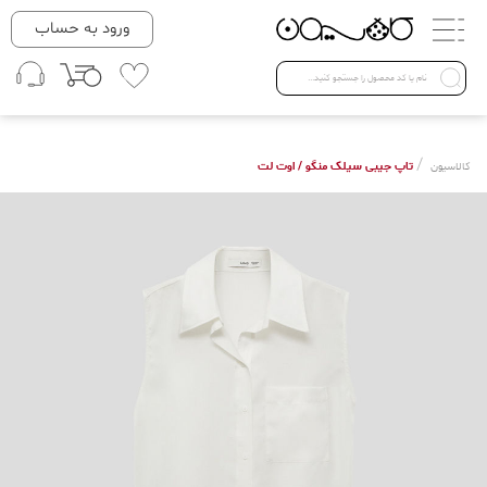
دسته بندی ها
ورود به حساب
لباس زنانه
Open submenu ( لباس زنانه )
لباس مردانه
/
تاپ جیبی سیلک منگو / اوت لت
کالاسیون
لباس کودک
Open submenu ( لباس کودک )
فروش ویژه