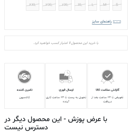
4XL
3XL
2XL
XL
L
M
S
راهنمای سایز
1
با خرید این محصول
امتیاز کسب خواهید کرد.
گارانتی سلامت کالا
ارسال فوری
تامین کننده
تعویض تا ۲۴ ساعت بعد از
تحویل به پست تا ۲۴ ساعت کاری
کالاسیون
دریافت
آینده
با عرض پوزش - این محصول دیگر در
دسترس نیست