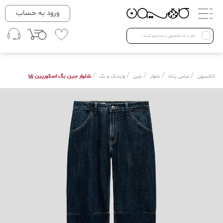
دسته بندی ها
ورود به حساب
لباس زنانه
Open submenu ( لباس زنانه )
لباس مردانه
/
/
/
/
/
شلوار جین بگ اسکورپین زارا
کالاسیون
لباس زنانه
شلوار
جین
وایدلگ و بگ
لباس کودک
Open submenu ( لباس کودک )
فروش ویژه