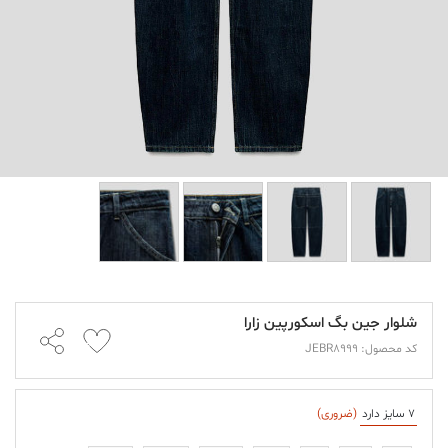
شلوار جین بگ اسکورپین زارا
کد محصول: JEBR8999
7 سایز دارد
(ضروری)