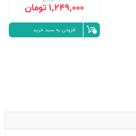
1٬249٬000 تومان
افزودن به سبد خرید