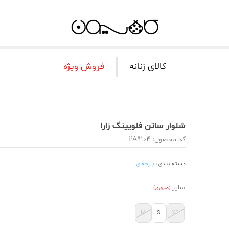
کالای زنانه
فروش ویژه
شلوار ساتن فلویینگ زارا
کد محصول: PA9104
دسته بندی:
پارچه‌ای
سایز
(ضروری)
M
S
XS