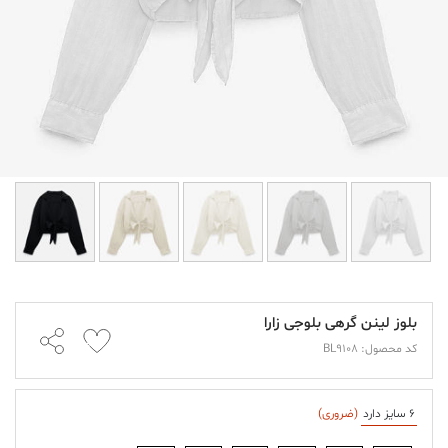
بلوز لینن گرهی بلوجی زارا
کد محصول: BL9108
6 سایز دارد
(ضروری)