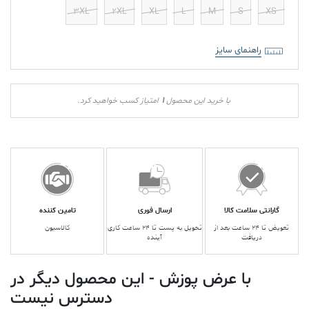
3XL
2XL
XL
L
M
S
XS
راهنمای سایز
1
با خرید این محصول
امتیاز کسب خواهید کرد.
گارانتی سلامت کالا
ارسال فوری
تامین کننده
تعویض تا ۲۴ ساعت بعد از
تحویل به پست تا ۲۴ ساعت کاری
کالاسیون
دریافت
آینده
با عرض پوزش - این محصول دیگر در
دسترس نیست