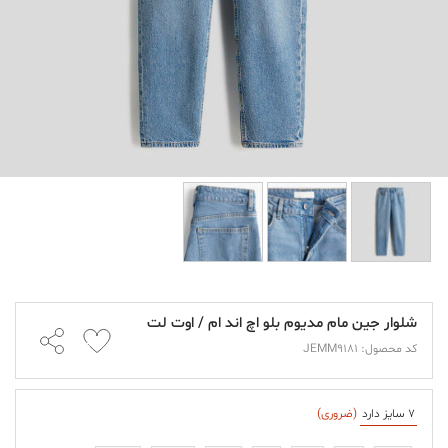
شلوار جین مام مدیوم بلو اچ اند ام / اوت لت
کد محصول: JEMM9181
7 سایز دارد
(ضروری)