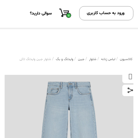
ورود به حساب کاربری
سوالی دارید؟
0
/
/
/
/
/
کالاسیون
لباس زنانه
شلوار
جین
وایدلگ و بگ
شلوار جین وایدلگ لاکی