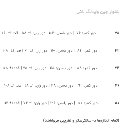
شلوار جین وایدلگ لاکی
۳۸
دور کمر: ۷۶ | دور باسن: ۱۰۲ | دور ران: ۱± ۵۸ | قد: ۱± ۱۰۶
۴۲
دور کمر: ۸۴ | دور باسن: ۱۱۰ | دور ران: ۱± ۶۲ | قد: ۱± ۱۰۸
۴۴
دور کمر: ۸۸ | دور باسن: ۱۱۵ | دور ران: ۱± ۶۵ | قد: ۱± ۱۰۸
۴۶
دور کمر: ۹۲ | دور باسن: ۱۱۸ | دور ران: ۱± ۶۸ | قد: ۱± ۱۰۸
۵۰
دور کمر: ۱۰۰ | دور باسن: ۱۲۶ | دور ران: ۱± ۷۲ | قد: ۱± ۱۱۲
(تمام اندازه‌ها به سانتی‌متر و تقریبی می‌باشند)