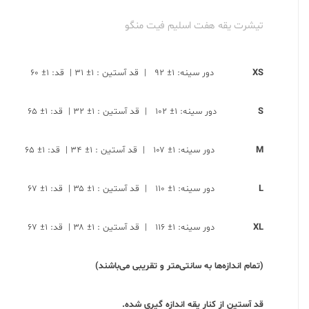
تیشرت یقه هفت اسلیم فیت منگو
XS
دور سینه: ۱± ۹۲ | قد آستین : ۱± ۳۱ | قد: ۱± ۶۰
S
دور سینه: ۱± ۱۰۲ | قد آستین : ۱± ۳۲ | قد: ۱± ۶۵
M
دور سینه: ۱± ۱۰۷ | قد آستین : ۱± ۳۴ | قد: ۱± ۶۵
L
دور سینه: ۱± ۱۱۰ | قد آستین : ۱± ۳۵ | قد: ۱± ۶۷
XL
دور سینه: ۱± ۱۱۶ | قد آستین : ۱± ۳۸ | قد: ۱± ۶۷
(تمام اندازه‌ها به سانتی‌متر و تقریبی می‌باشند)
قد آستین از کنار یقه اندازه گیری شده.