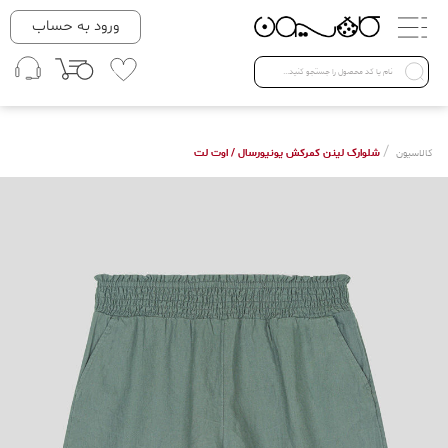
دسته بندی ها
ورود به حساب
لباس زنانه
Open submenu ( لباس زنانه )
لباس مردانه
/
شلوارک لینن کمرکش یونیورسال / اوت لت
کالاسیون
لباس کودک
Open submenu ( لباس کودک )
فروش ویژه