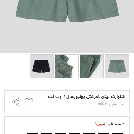
شلوارک لینن کمرکش یونیورسال / اوت لت
کد محصول: SH9273
7 سایز دارد
(ضروری)