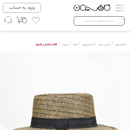
دسته بندی ها
ورود به حساب
لباس زنانه
Open submenu ( لباس زنانه )
لباس مردانه
/
/
/
/
/
کلاه ساحلی فدورا
کالاسیون
لباس زنانه
اکسسوری
کلاه
دوردار
لباس کودک
Open submenu ( لباس کودک )
فروش ویژه