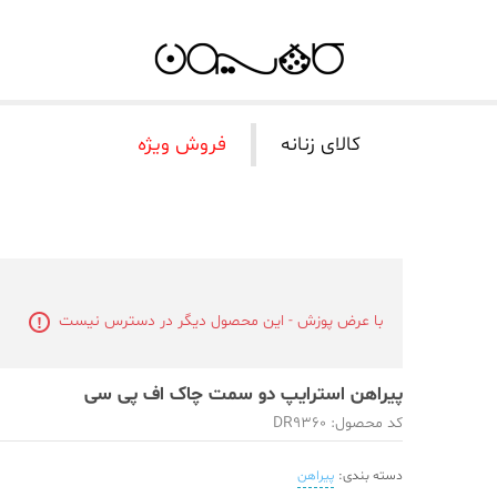
کالای زنانه
فروش ویژه
با عرض پوزش - این محصول دیگر در دسترس نیست
پیراهن استرایپ دو سمت چاک اف پی سی
کد محصول: DR9360
دسته بندی:
پیراهن