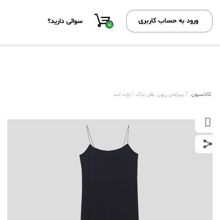
ورود به حساب کاربری
سوالی دارید؟
0
/
کالاسیون
پیراهن ریون بغل چاک / اوت لت