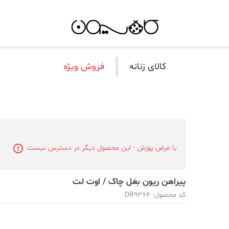
کالای زنانه
فروش ویژه
با عرض پوزش - این محصول دیگر در دسترس نیست
پیراهن ریون بغل چاک / اوت لت
کد محصول: DR9364