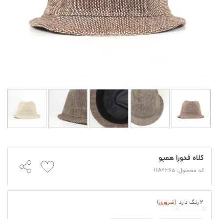
کلاه فدورا همپو
کد محصول: HA9365
2 رنگ دارد
(ضروری)