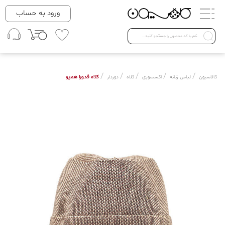
دسته بندی ها
ورود به حساب
لباس زنانه
Open submenu ( لباس زنانه )
لباس مردانه
/
/
/
/
/
کلاه فدورا همپو
کالاسیون
لباس زنانه
اکسسوری
کلاه
دوردار
لباس کودک
Open submenu ( لباس کودک )
فروش ویژه