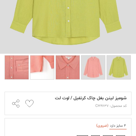
شومیز لینن بغل چاک کرتفیل / اوت لت
کد محصول: CH9637
4 سایز دارد
(ضروری)