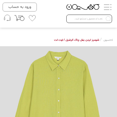
دسته بندی ها
ورود به حساب
لباس زنانه
Open submenu ( لباس زنانه )
لباس مردانه
/
شومیز لینن بغل چاک کرتفیل / اوت لت
کالاسیون
لباس کودک
Open submenu ( لباس کودک )
فروش ویژه