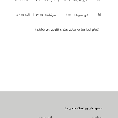
S
دور سینه: ۱± ۱۱۰ | سرشانه: ۱± ۱۷ | قد: ۱± ۵۶
M
دور سینه: ۱± ۱۱۶ | سرشانه: ۱± ۱۷ | قد: ۱± ۵۶
(تمام اندازه‌ها به سانتی‌متر و تقریبی می‌باشند)
محبوب‌ترین دسته بندی ها
پیراهن
اکسسوری