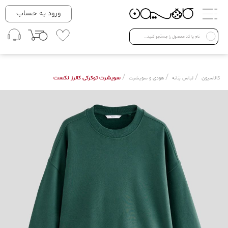
دسته بندی ها
ورود به حساب
لباس زنانه
Open submenu ( لباس زنانه )
لباس مردانه
/
/
/
سویشرت توکرکی کالرز نکست
کالاسیون
لباس زنانه
هودی و سویشرت
لباس کودک
Open submenu ( لباس کودک )
فروش ویژه