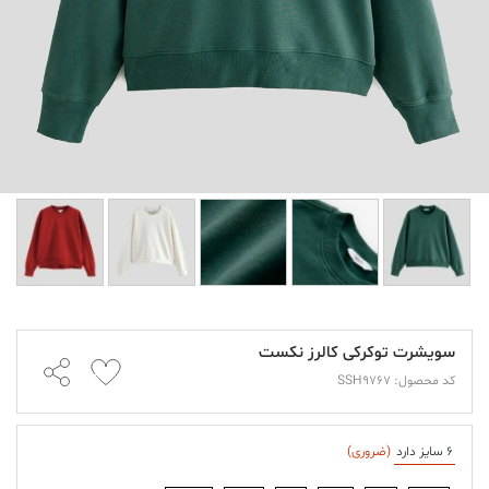
سویشرت توکرکی کالرز نکست
کد محصول: SSH9767
6 سایز دارد
(ضروری)