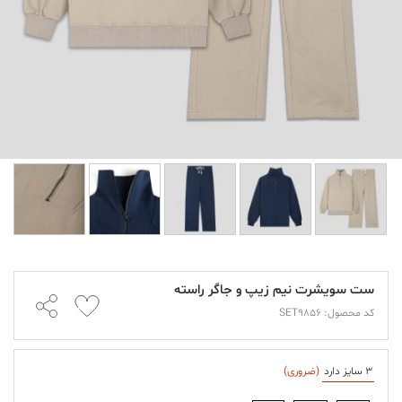
ست سویشرت نیم زیپ و جاگر راسته
کد محصول: SET9856
3 سایز دارد
(ضروری)