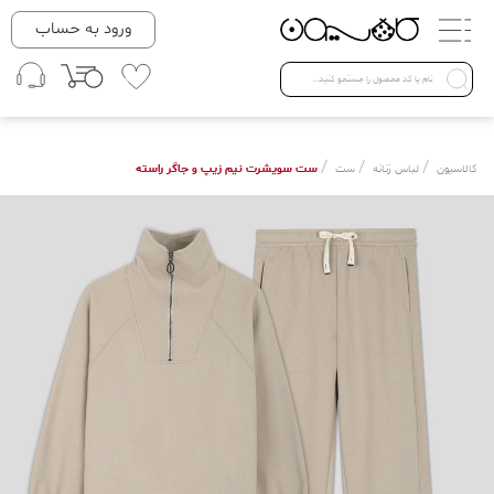
دسته بندی ها
ورود به حساب
لباس زنانه
Open submenu ( لباس زنانه )
لباس مردانه
/
/
/
ست سویشرت نیم زیپ و جاگر راسته
کالاسیون
لباس زنانه
ست
لباس کودک
Open submenu ( لباس کودک )
فروش ویژه