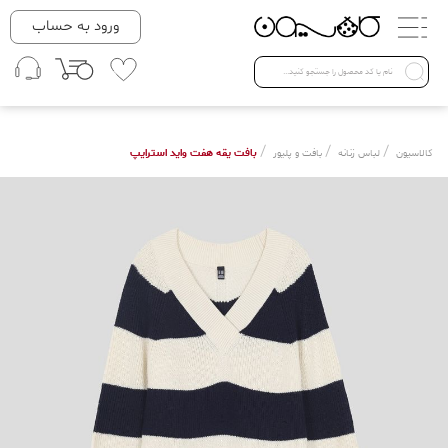
دسته بندی ها
ورود به حساب
لباس زنانه
Open submenu ( لباس زنانه )
لباس مردانه
/
/
/
بافت یقه هفت واید استرایپ
کالاسیون
لباس زنانه
بافت و پلیور
لباس کودک
Open submenu ( لباس کودک )
فروش ویژه