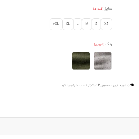
سایز
(ضروری)
2XL
XL
L
M
S
XS
رنگ
(ضروری)
2
با خرید این محصول
امتیاز کسب خواهید کرد.