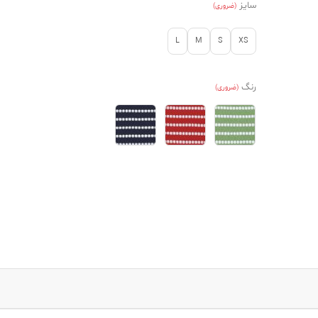
سایز
(ضروری)
L
M
S
XS
رنگ
(ضروری)