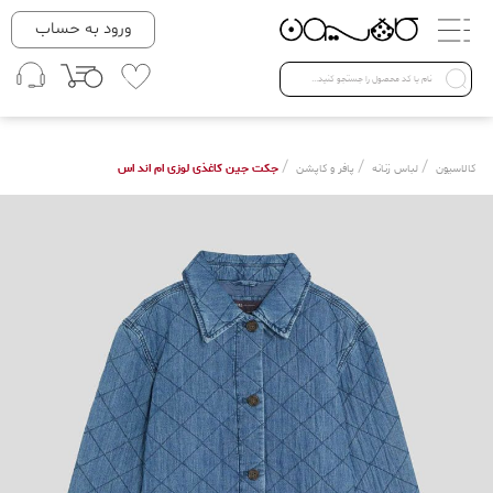
دسته بندی ها
ورود به حساب
لباس زنانه
Open submenu ( لباس زنانه )
لباس مردانه
/
/
/
جکت جین کاغذی لوزی ام اند اس
کالاسیون
لباس زنانه
پافر و کاپشن
لباس کودک
Open submenu ( لباس کودک )
فروش ویژه