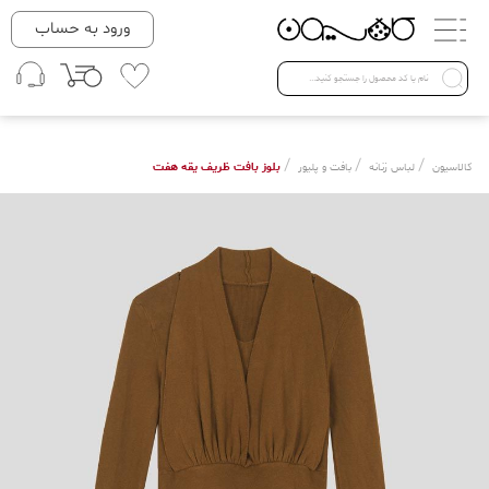
دسته بندی ها
ورود به حساب
لباس زنانه
Open submenu ( لباس زنانه )
لباس مردانه
/
/
/
بلوز بافت ظریف یقه هفت
کالاسیون
لباس زنانه
بافت و پلیور
لباس کودک
Open submenu ( لباس کودک )
فروش ویژه