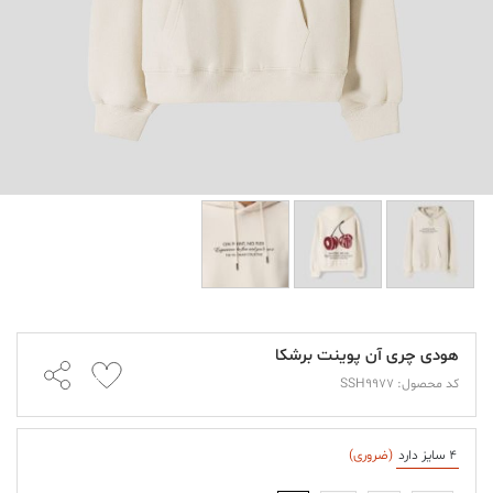
هودی چری آن پوینت برشکا
کد محصول: SSH9977
4 سایز دارد
(ضروری)