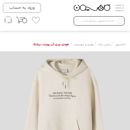
دسته بندی ها
ورود به حساب
لباس زنانه
Open submenu ( لباس زنانه )
لباس مردانه
/
/
/
هودی چری آن پوینت برشکا
کالاسیون
لباس زنانه
هودی و سویشرت
لباس کودک
Open submenu ( لباس کودک )
فروش ویژه