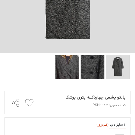
پالتو پشمی چهاردکمه پترن برشکا
کد محصول: PSH9983
1 سایز دارد
(ضروری)