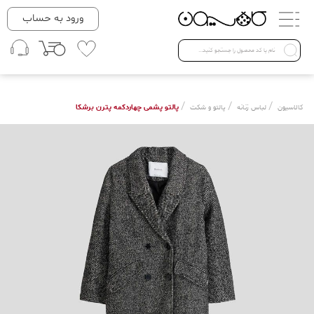
دسته بندی ها
ورود به حساب
لباس زنانه
Open submenu ( لباس زنانه )
لباس مردانه
/
/
/
پالتو پشمی چهاردکمه پترن برشکا
کالاسیون
لباس زنانه
پالتو و شکت
لباس کودک
Open submenu ( لباس کودک )
فروش ویژه