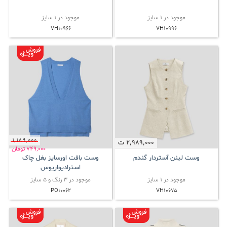
موجود در 1 سایز
موجود در 1 سایز
VH10966
VH10996
1٬189٬000
2٬989٬000
ت
749٬000
تومان
وست لینن آستردار گندم
وست بافت اورسایز بغل چاک
استرادیواریوس
موجود در 1 سایز
موجود در 3 رنگ و 5 سایز
PO10062
VH10675