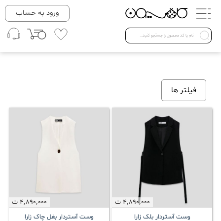
دسته بندی ها
ورود به حساب
لباس زنانه
Open submenu ( لباس زنانه )
لباس مردانه
فیلتر ها
لباس کودک
Open submenu ( لباس کودک )
فروش ویژه
4٬890٬000
ت
4٬890٬000
ت
وست آستردار بلک زارا
وست آستردار بغل چاک زارا